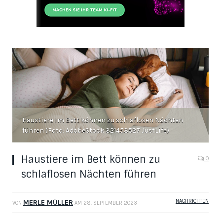
Haustiere im Bett können zu schlaflosen Nächten
führen (Foto: AdobeStock 321453527 JustLife)
Haustiere im Bett können zu
0
schlaflosen Nächten führen
NACHRICHTEN
MERLE MÜLLER
VON
AM
28. SEPTEMBER 2023