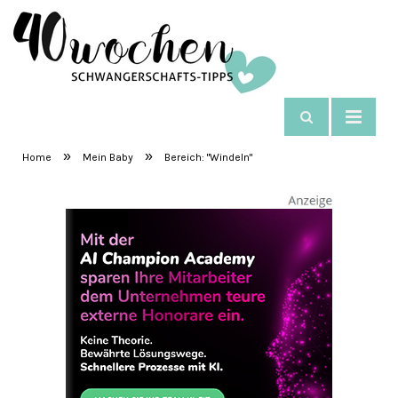
NAVIGIEREN:
WINDELN
SchwangerschaftsTipps
»
»
Home
Mein Baby
Bereich: "Windeln"