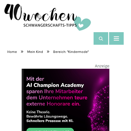
NAVIGIEREN:
KINDERMODE
SchwangerschaftsTipps
»
»
Home
Mein Kind
Bereich: "Kindermode"