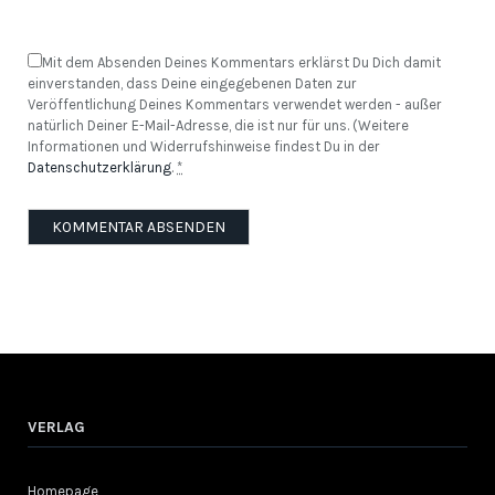
Mit dem Absenden Deines Kommentars erklärst Du Dich damit
einverstanden, dass Deine eingegebenen Daten zur
Veröffentlichung Deines Kommentars verwendet werden - außer
natürlich Deiner E-Mail-Adresse, die ist nur für uns. (Weitere
Informationen und Widerrufshinweise findest Du in der
Datenschutzerklärung
.
*
VERLAG
Homepage