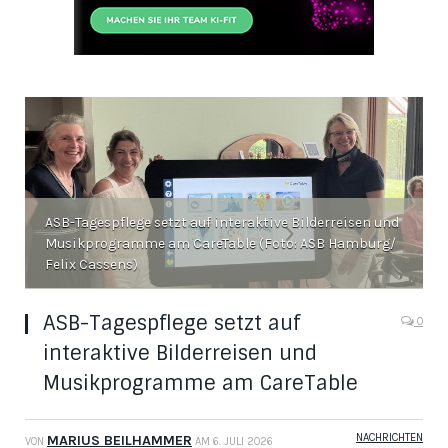
ASB-Tagespflege setzt auf interaktive Bilderreisen und
Musikprogramme am CareTable (Foto: ASB Hamburg/
Felix Cassens)
ASB-Tagespflege setzt auf
0
interaktive Bilderreisen und
Musikprogramme am CareTable
NACHRICHTEN
MARIUS BEILHAMMER
VON
AM
6. JULI 2026