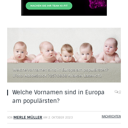
Welche Vornamen sind in Europa am populärsten?
(Foto: AdobeStock 72570808 Aliaksei Lasevich)
Welche Vornamen sind in Europa
0
am populärsten?
NACHRICHTEN
MERLE MÜLLER
VON
AM
2. OKTOBER 2023