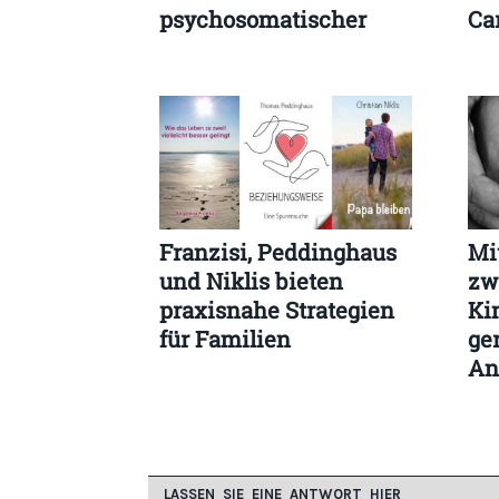
psychosomatischer
Ca
Leitung Sprengers
Franzisi, Peddinghaus
Mi
und Niklis bieten
zw
praxisnahe Strategien
Ki
für Familien
ge
An
LASSEN SIE EINE ANTWORT HIER