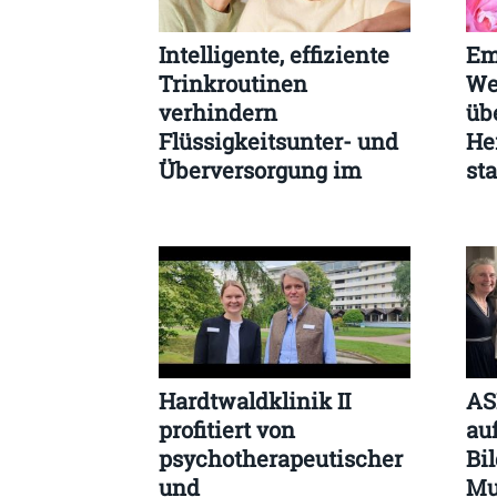
Intelligente, effiziente
Em
Trinkroutinen
We
verhindern
übe
Flüssigkeitsunter- und
He
Überversorgung im
sta
Alltag
St
Hardtwaldklinik II
AS
profitiert von
auf
psychotherapeutischer
Bi
und
Mu