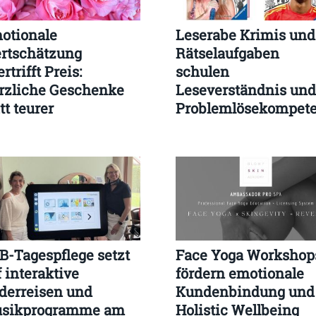
otionale
Leserabe Krimis und
rtschätzung
Rätselaufgaben
rtrifft Preis:
schulen
rzliche Geschenke
Leseverständnis und
tt teurer
Problemlösekompet
andardbeträge
nachhaltig
B-Tagespflege setzt
Face Yoga Workshop
 interaktive
fördern emotionale
lderreisen und
Kundenbindung und
sikprogramme am
Holistic Wellbeing