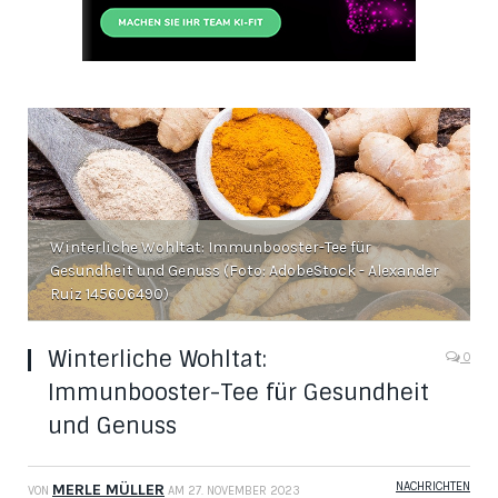
Winterliche Wohltat: Immunbooster-Tee für
Gesundheit und Genuss (Foto: AdobeStock - Alexander
Ruiz 145606490)
Winterliche Wohltat:
0
Immunbooster-Tee für Gesundheit
und Genuss
NACHRICHTEN
MERLE MÜLLER
VON
AM
27. NOVEMBER 2023