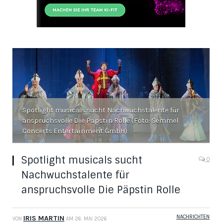
Spotlight musicals sucht Nachwuchstalente für
anspruchsvolle Die Päpstin Rolle (Foto: Semmel
Concerts Entertainment GmbH)
Spotlight musicals sucht
0
Nachwuchstalente für
anspruchsvolle Die Päpstin Rolle
NACHRICHTEN
IRIS MARTIN
VON
AM
26. MAI 2026