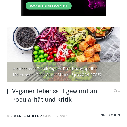
Wachsender Trend: Vegane Ernährung spaltet
Meinungen (Foto: AdobeStock - 5ph 603612785)
Veganer Lebensstil gewinnt an
0
Popularität und Kritik
NACHRICHTEN
MERLE MÜLLER
VON
AM
26. JUNI 2023