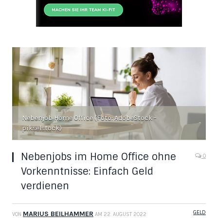
Nebenjob Home Office (Foto: AdobeStock -
pikselstock)
Nebenjobs im Home Office ohne
0
Vorkenntnisse: Einfach Geld
verdienen
GELD
MARIUS BEILHAMMER
VON
AM
22. AUGUST 2022