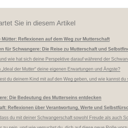
rtet Sie in diesem Artikel
 Mütter: Reflexionen auf dem Weg zur Mutterschaft
n für Schwangere: Die Reise zu Mutterschaft und Selbstfi
 und wie hat sich deine Perspektive darauf während der Schwan
m „Ideal der Mutter“ deine eigenen Erwartungen und Ängste?
st du deinem Kind mit auf den Weg geben, und wie kannst du si
ere: Die Bedeutung des Mutterseins entdecken
ft: Reflexionen über Verantwortung, Werte und Selbstfürs
dass du mit deiner Schwangerschaft sowohl Freude als auch S
er zu sein, und wie versuchst du, dich auf diese neue Rolle vorz