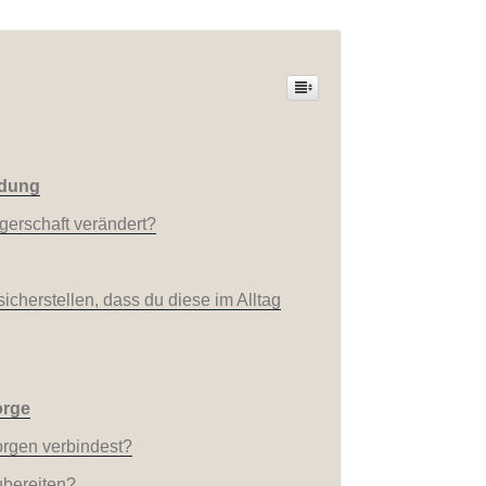
ndung
gerschaft verändert?
cherstellen, dass du diese im Alltag
orge
orgen verbindest?
ubereiten?