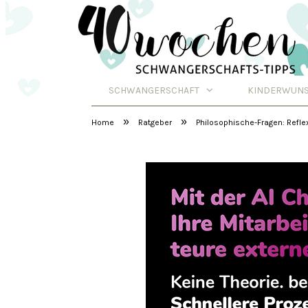
SCHWANGERSCHAFT
KINDERWUN
Schwangerschafts
»
»
Home
Ratgeber
Philosophische-Fragen: Refl