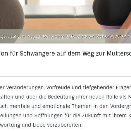
angere auf dem Weg zur Mutterschaft (Foto: AdobeStock 649306764 
xion für Schwangere auf dem Weg zur Mutters
ler Veränderungen, Vorfreude und tiefgehender Fragen
halten und über die Bedeutung ihrer neuen Rolle al
auch mentale und emotionale Themen in den Vordergr
tellungen und Hoffnungen für die Zukunft mit ihrem Ki
twortung und Liebe vorzubereiten.