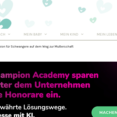
SCH
MEIN BABY
MEIN KIND
MEIN LEBE
Tipps
exion für Schwangere auf dem Weg zur Mutterschaft