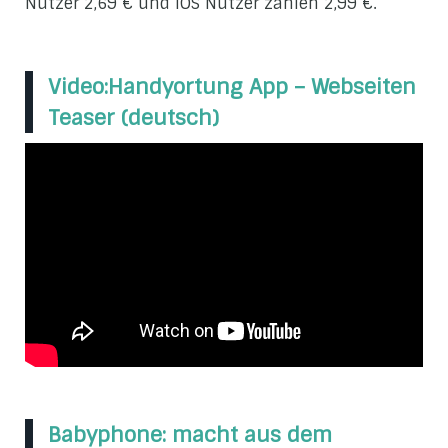
Nutzer 2,69 € und iOS Nutzer zahlen 2,99 €.
Video:Handyortung App – Webseiten
Teaser (deutsch)
Babyphone: macht aus dem