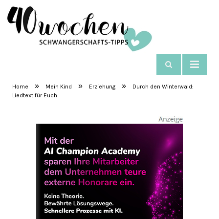
NAVIGIEREN
SchwangerschaftsTipps
»
»
»
Home
Mein Kind
Erziehung
Durch den Winterwald:
Liedtext für Euch