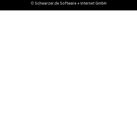
©
Schwarzer.de Software + Internet GmbH