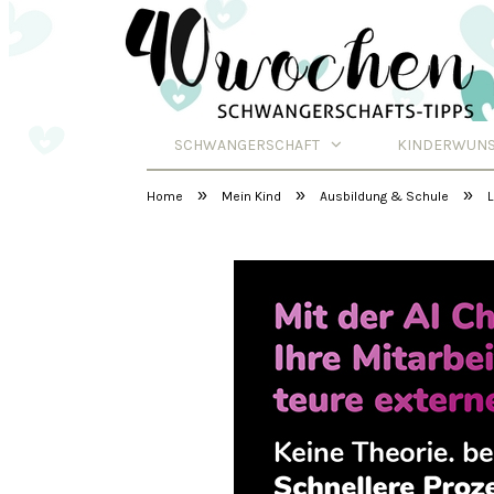
SCHWANGERSCHAFT
KINDERWUN
Schwangerschafts
»
»
»
Home
Mein Kind
Ausbildung & Schule
L