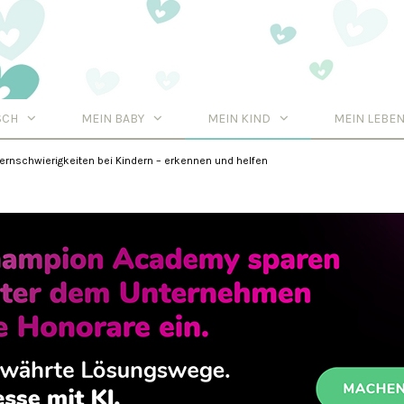
SCH
MEIN BABY
MEIN KIND
MEIN LEBE
Tipps
ernschwierigkeiten bei Kindern – erkennen und helfen