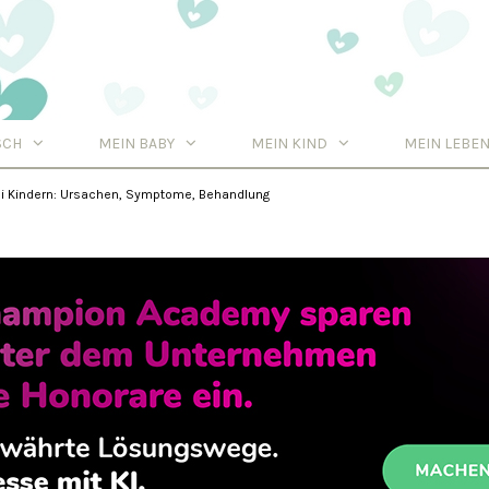
SCH
MEIN BABY
MEIN KIND
MEIN LEBE
Tipps
i Kindern: Ursachen, Symptome, Behandlung