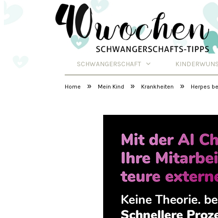
SCHWANGERSCHAFT
KINDERWUN
Schwangerschafts
»
»
»
Home
Mein Kind
Krankheiten
Herpes be