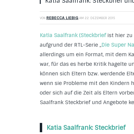
Katia Saalfrank: Steckbrief u
REBECCA LIEBIG
VON
AM
22. DEZEMBER 2015
Katia Saalfrank (Steckbrief
ist hier z
aufgrund der RTL-Serie „
Die Super N
allerdings um ein Format, mit dem Ka
war, für das es herbe Kritik hagelte 
können sich Eltern bzw. werdende El
wenn sie Probleme mit den Kindern 
oder sich auf die Zeit als Eltern vorb
Saalfrank Steckbrief und Angebote k
Katia Saalfrank: Steckbrief