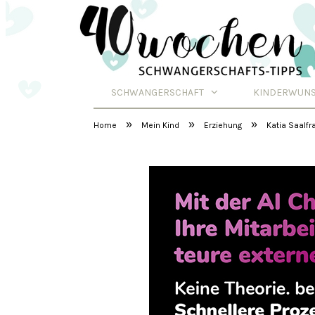
SCHWANGERSCHAFT
KINDERWUN
Schwangerschafts
»
»
»
Home
Mein Kind
Erziehung
Katia Saalfr