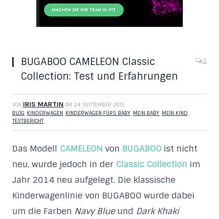
BUGABOO CAMELEON Classic
2
Collection: Test und Erfahrungen
IRIS MARTIN
VON
AM
24. SEPTEMBER 2015
BLOG
,
KINDERWAGEN
,
KINDERWAGEN FÜRS BABY
,
MEIN BABY
,
MEIN KIND
,
TESTBERICHT
Das Modell
CAMELEON
von
BUGABOO
ist nicht
neu, wurde jedoch in der
Classic Collection
im
Jahr 2014 neu aufgelegt. Die klassische
Kinderwagenlinie von BUGABOO wurde dabei
um die Farben
Navy Blue
und
Dark Khaki