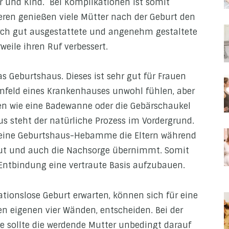
 und Kind. Bei Komplikationen ist somit
iteren genießen viele Mütter nach der Geburt den
urch gut ausgestattete und angenehm gestaltete
eile ihren Ruf verbessert.
as Geburtshaus. Dieses ist sehr gut für Frauen
mfeld eines Krankenhauses unwohl fühlen, aber
en wie eine Badewanne oder die Gebärschaukel
s steht der natürliche Prozess im Vordergrund.
ss eine Geburtshaus-Hebamme die Eltern während
eut und auch die Nachsorge übernimmt. Somit
 Entbindung eine vertraute Basis aufzubauen.
tionslose Geburt erwarten, können sich für eine
en eigenen vier Wänden, entscheiden. Bei der
sollte die werdende Mutter unbedingt darauf