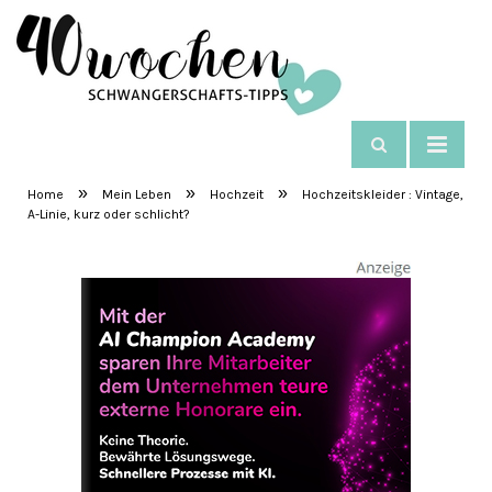
NAVIGIEREN
SchwangerschaftsTipps
»
»
»
Home
Mein Leben
Hochzeit
Hochzeitskleider : Vintage,
A-Linie, kurz oder schlicht?