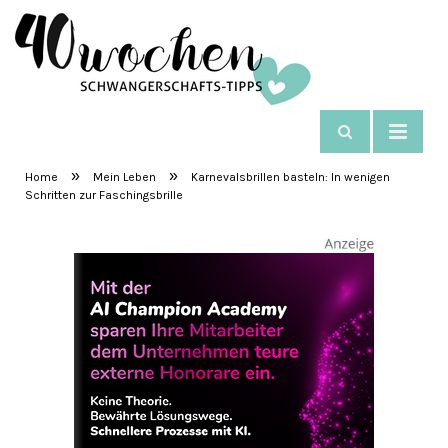
NAVIGIEREN
SchwangerschaftsTipps
»
»
Home
Mein Leben
Karnevalsbrillen basteln: In wenigen
Schritten zur Faschingsbrille