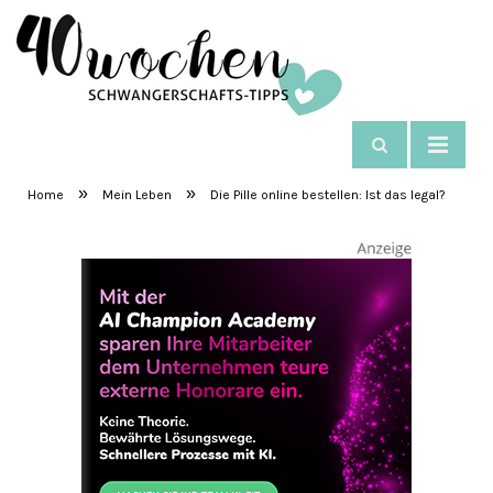
NAVIGIEREN
SchwangerschaftsTipps
»
»
Home
Mein Leben
Die Pille online bestellen: Ist das legal?