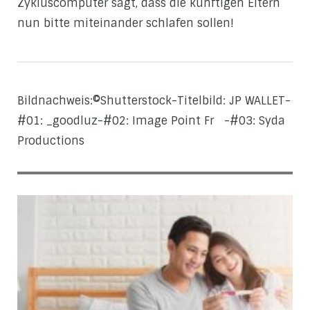
Zykluscomputer sagt, dass die künftigen Eltern
nun bitte miteinander schlafen sollen!
Bildnachweis:©Shutterstock-Titelbild: JP WALLET-
#01: _goodluz-#02: Image Point Fr -#03: Syda
Productions