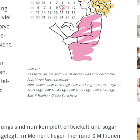
ung
 viel
bryo
der
ieht.
er
SSW 19?
en.
Das bedeutet, Sie sind nun 18 Wochen und eine bestimmte
Anzahl von Tagen schwanger,
tel-
zum Beispiel SSW 18+0 Tage, SSW 18+1 Tag, SSW 18+2 Tage, SSW
nd
18+3 Tage, SSW 18+4 Tage, SSW 18+5 Tage, SSW 18+6 Tage.
Bild: © Fotolia – Olesia Sarycheva
ungs sind nun komplett entwickelt und sogar
ngelegt. Im Moment liegen hier rund 6 Millionen