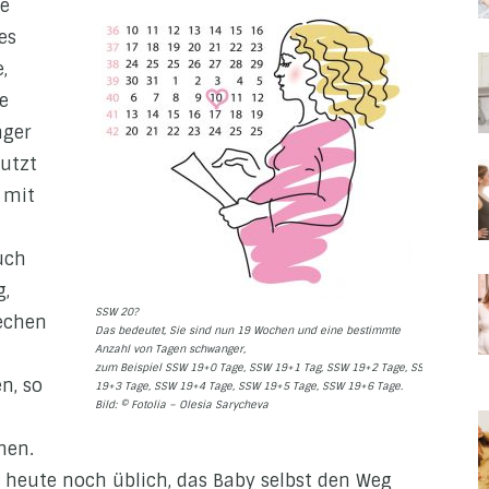
ne
es
,
ne
nger
utzt
 mit
uch
g,
SSW 20?
iechen
Das bedeutet, Sie sind nun 19 Wochen und eine bestimmte
Anzahl von Tagen schwanger,
zum Beispiel SSW 19+0 Tage, SSW 19+1 Tag, SSW 19+2 Tage, SSW
n, so
19+3 Tage, SSW 19+4 Tage, SSW 19+5 Tage, SSW 19+6 Tage.
Bild: © Fotolia – Olesia Sarycheva
hen.
es heute noch üblich, das Baby selbst den Weg